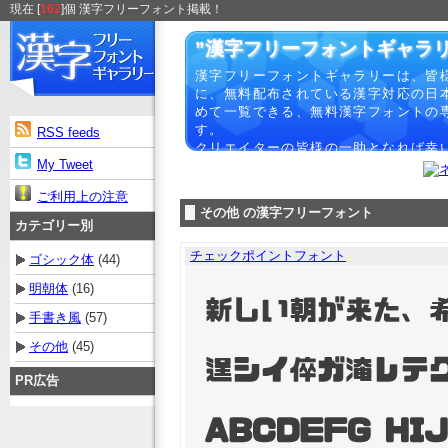
現在 [
162
]個 漢字フリーフォント掲載！
”漢字フリーフォントギャラリ
漢字フリーフォントギャラリーは、皆
に、無料配布されている漢字対応の日
めて一覧できる、無料漢字フォントの
す。
RSS feeds
クリエイターの皆様の一助となれば幸
My Tweet
ご利用上の注意
その他 の漢字フリーフォント
カテゴリー別
チェックポイントフォント
ゴシック体
(44)
明朝体
(16)
手書き風
(57)
その他
(45)
PR広告