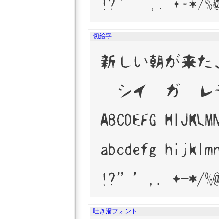
切絵字
吐き溜フォント