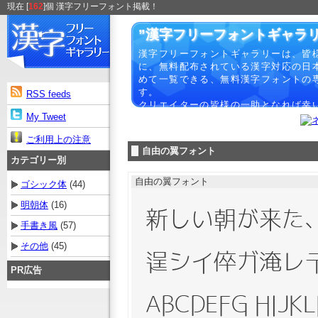
現在 [
162
]個 漢字フリーフォント掲載！
”漢字フリーフォントギャラリ
漢字フリーフォントギャラリーは、皆
に、無料配布されている漢字対応の日
めて一覧できる、無料漢字フォントの
す。
RSS feeds
クリエイターの皆様の一助となれば幸
My Tweet
ご利用上の注意
自由の翼フォント
カテゴリー別
自由の翼フォント
ゴシック体
(44)
明朝体
(16)
手書き風
(57)
その他
(45)
PR広告