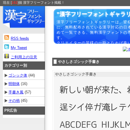
現在 [
162
]個 漢字フリーフォント掲載！
”漢字フリーフォントギャラリ
漢字フリーフォントギャラリーは、皆
に、無料配布されている漢字対応の日
めて一覧できる、無料漢字フォントの
す。
RSS feeds
クリエイターの皆様の一助となれば幸
My Tweet
ご利用上の注意
やさしさゴシック手書き
カテゴリー別
やさしさゴシック手書き
ゴシック体
(44)
明朝体
(16)
手書き風
(57)
その他
(45)
PR広告