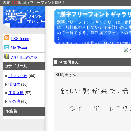
現在 [
162
]個 漢字フリーフォント掲載！
”漢字フリーフォントギャラリ
漢字フリーフォントギャラリーは、皆
に、無料配布されている漢字対応の日
めて一覧できる、無料漢字フォントの
す。
RSS feeds
クリエイターの皆様の一助となれば幸
My Tweet
ご利用上の注意
SR角田さん
カテゴリー別
SR角田さん
ゴシック体
(44)
明朝体
(16)
手書き風
(57)
その他
(45)
PR広告