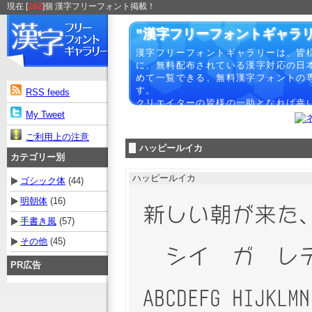
現在 [
162
]個 漢字フリーフォント掲載！
”漢字フリーフォントギャラリ
漢字フリーフォントギャラリーは、皆
に、無料配布されている漢字対応の日
めて一覧できる、無料漢字フォントの
す。
RSS feeds
クリエイターの皆様の一助となれば幸
My Tweet
ご利用上の注意
ハッピールイカ
カテゴリー別
ハッピールイカ
ゴシック体
(44)
明朝体
(16)
手書き風
(57)
その他
(45)
PR広告